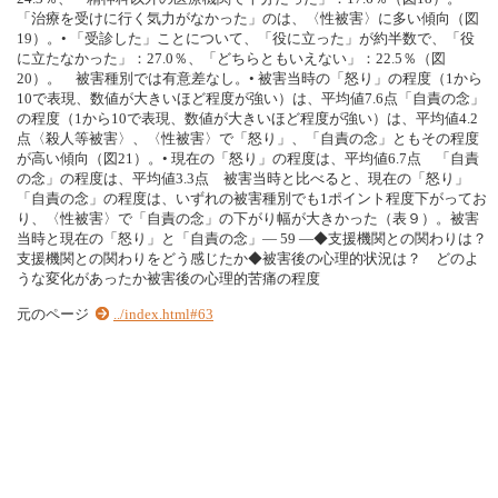
「治療を受けに行く気力がなかった」のは、〈性被害〉に多い傾向（図
19）。• 「受診した」ことについて、「役に立った」が約半数で、「役
に立たなかった」：27.0％、「どちらともいえない」：22.5％（図
20）。 被害種別では有意差なし。• 被害当時の「怒り」の程度（1から
10で表現、数値が大きいほど程度が強い）は、平均値7.6点「自責の念」
の程度（1から10で表現、数値が大きいほど程度が強い）は、平均値4.2
点〈殺人等被害〉、〈性被害〉で「怒り」、「自責の念」ともその程度
が高い傾向（図21）。• 現在の「怒り」の程度は、平均値6.7点 「自責
の念」の程度は、平均値3.3点 被害当時と比べると、現在の「怒り」
「自責の念」の程度は、いずれの被害種別でも1ポイント程度下がってお
り、〈性被害〉で「自責の念」の下がり幅が大きかった（表９）。被害
当時と現在の「怒り」と「自責の念」― 59 ―◆支援機関との関わりは？
支援機関との関わりをどう感じたか◆被害後の心理的状況は？ どのよ
うな変化があったか被害後の心理的苦痛の程度
元のページ
../index.html#63