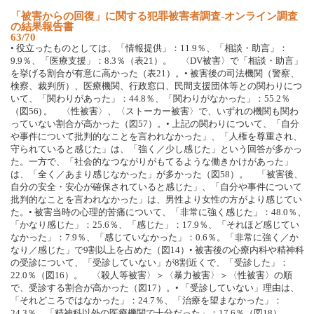
「被害からの回復」に関する犯罪被害者調査-オンライン調査
の結果報告書
63/70
• 役立ったものとしては、「情報提供」：11.9％、「相談・助言」：
9.9％、「医療支援」：8.3％（表21）。 〈DV被害〉で「相談・助言」
を挙げる割合が有意に高かった（表21）。• 被害後の司法機関（警察、
検察、裁判所）、医療機関、行政窓口、民間支援団体等との関わりにつ
いて、「関わりがあった」：44.8％、「関わりがなかった」：55.2％
（図56) 。 〈性被害〉、〈ストーカー被害〉で、いずれの機関も関わ
っていない割合が高かった（図57）。• 上記の関わりについて、「自分
や事件について批判的なことを言われなかった」、「人権を尊重され、
守られていると感じた」は、「強く／少し感じた」という回答が多かっ
た。一方で、「社会的なつながりがもてるような働きかけがあった」
は、「全く／あまり感じなかった」が多かった（図58）。 「被害後、
自分の安全・安心が確保されていると感じた」、「自分や事件について
批判的なことを言われなかった」は、男性より女性の方がより感じてい
た。• 被害当時の心理的苦痛について、「非常に強く感じた」：48.0％、
「かなり感じた」：25.6％、「感じた」：17.9％、「それほど感じてい
なかった」：7.9％、「感じていなかった」：0.6％。「非常に強く／か
なり／感じた」で9割以上を占めた（図14）• 被害後の心療内科や精神科
の受診について、「受診していない」が8割近くで、「受診した」：
22.0％（図16）。 〈殺人等被害〉＞〈暴力被害〉＞〈性被害〉の順
で、受診する割合が高かった（図17）。• 「受診していない」理由は、
「それどころではなかった」：24.7％、「治療を望まなかった」：
24.3％、「精神科以外の医療機関で十分だった」：17.6％（図18）。