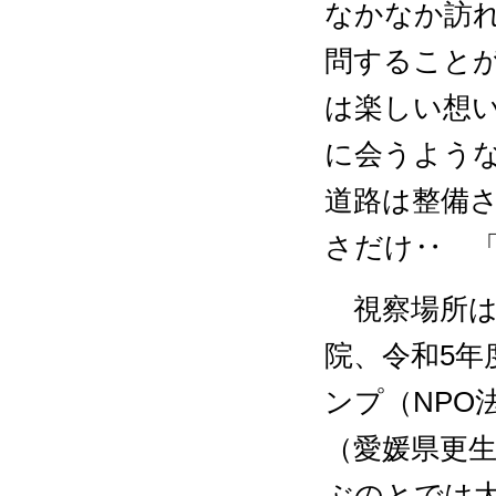
なかなか訪
問すること
は楽しい想
に会うよう
道路は整備
さだけ‥ 
視察場所は
院、令和5
ンプ（NPO
（愛媛県更
ぶのとでは