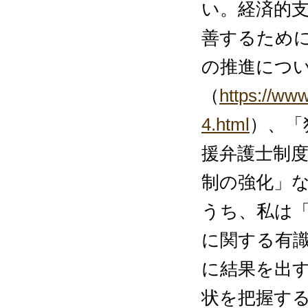
い。経済的
善するために
の推進につ
（
https://www
4.html
）、「
援弁護士制
制の強化」
うち、私は
に関する有
に結果を出
状を把握す