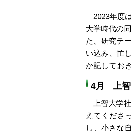
2023年度
大学時代の
た。研究テ
い込み、忙
か記してお
4月 上
上智大学社
えてくださっ
し、小さな