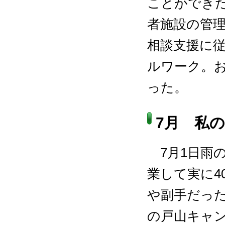
ことができ
者施設の管
相談支援に
ルワーク。
った。
7月 私
7月1日雨
業して実に4
や副手だっ
の戸山キャ